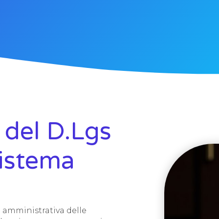
 del D.Lgs
sistema
tà amministrativa delle