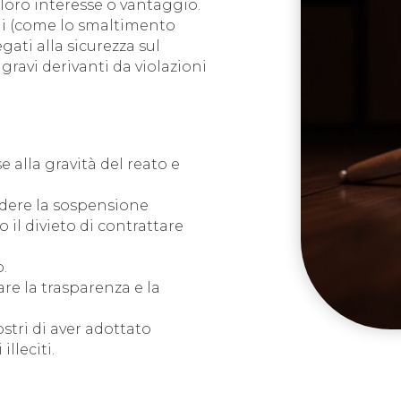
loro interesse o vantaggio.
ali (come lo smaltimento
egati alla sicurezza sul
gravi derivanti da violazioni
e alla gravità del reato e
udere la sospensione
 o il divieto di contrattare
.
lare la trasparenza e la
stri di aver adottato
lleciti.