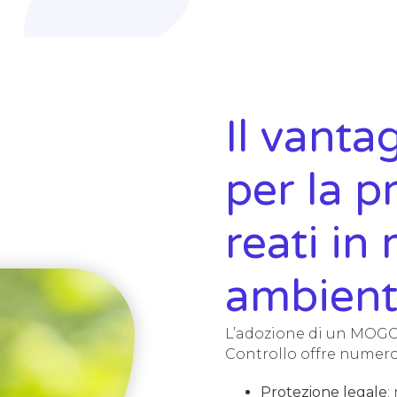
Il vant
per la p
reati in
ambient
L’adozione di un MOGC 
Controllo offre numero
Protezione legale
: