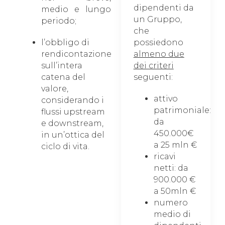
dipendenti da
medio e lungo
un Gruppo,
periodo;
che
l’obbligo di
possiedono
rendicontazione
almeno due
sull’intera
dei criteri
catena del
seguenti:
valore,
attivo
considerando i
patrimoniale:
flussi upstream
da
e downstream,
450.000€
in un’ottica del
a 25 mln €
ciclo di vita.
ricavi
netti: da
900.000 €
a 50mln €
numero
medio di