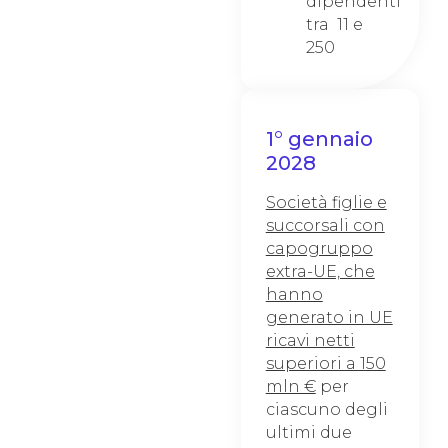
dipendenti
tra 11 e
250
1° gennaio
2028
Società figlie e
succorsali con
capogruppo
extra-UE, che
hanno
generato in UE
ricavi netti
superiori a 150
mln €
per
ciascuno degli
ultimi due