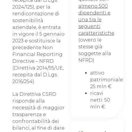
recepita dal D.Lgs.
almeno 500
2024/125), per la
dipendenti e
rendicontazione di
una tra le
sostenibilità
seguenti
aziendale, è entrata
caratteristiche
in vigore il 5 gennaio
(ovvero le
2023 e sostituisce la
stesse già
precedente Non
soggette alla
Financial Reporting
NFRD)
Directive – NFRD
(Direttiva 2014/95/UE,
attivo
recepita dal D.Lgs.
patrimoniale:
2016/254).
25 mln €
ricavi
La Direttiva CSRD
netti: 50
risponde alla
mln €
necessità di maggior
trasparenza e
confrontabilità dei
bilanci, al fine di dare