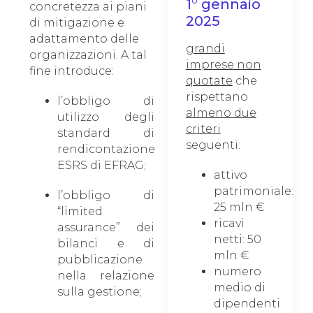
1° gennaio
concretezza ai piani
2025
di mitigazione e
adattamento delle
grandi
organizzazioni. A tal
imprese non
fine introduce:
quotate
che
rispettano
l’obbligo di
almeno due
utilizzo degli
criteri
standard di
seguenti:
rendicontazione
ESRS di EFRAG;
attivo
patrimoniale:
l’obbligo di
25 mln €
“limited
ricavi
assurance” dei
netti: 50
bilanci e di
mln €
pubblicazione
numero
nella relazione
medio di
sulla gestione;
dipendenti