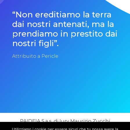
“Non ereditiamo la terra
dai nostri antenati, ma la
prendiamo in prestito dai
nostri figli”.
Attribuito a Pericle
PAIDEIA S.a.s. di Iury Maurizio Zucchi
Via Villette, 2 20090 Cesano Boscone (MI)
Utilizziamo i cookie per essere sicuri che tu possa avere la