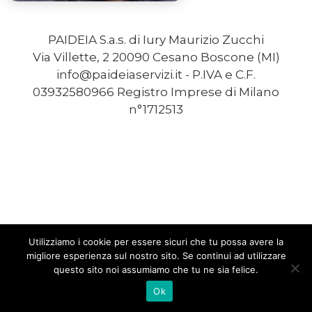
PAIDEIA S.a.s. di Iury Maurizio Zucchi
Via Villette, 2 20090 Cesano Boscone (MI)
info@paideiaservizi.it - P.IVA e C.F.
03932580966 Registro Imprese di Milano
n°1712513
Utilizziamo i cookie per essere sicuri che tu possa avere la
migliore esperienza sul nostro sito. Se continui ad utilizzare
questo sito noi assumiamo che tu ne sia felice.
Ok