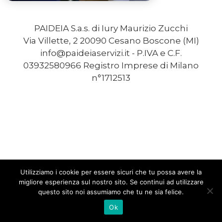
PAIDEIA S.a.s. di Iury Maurizio Zucchi
Via Villette, 2 20090 Cesano Boscone (MI)
info@paideiaservizi.it - P.IVA e C.F.
03932580966 Registro Imprese di Milano
n°1712513
Utilizziamo i cookie per essere sicuri che tu possa avere la
migliore esperienza sul nostro sito. Se continui ad utilizzare
questo sito noi assumiamo che tu ne sia felice.
Ok