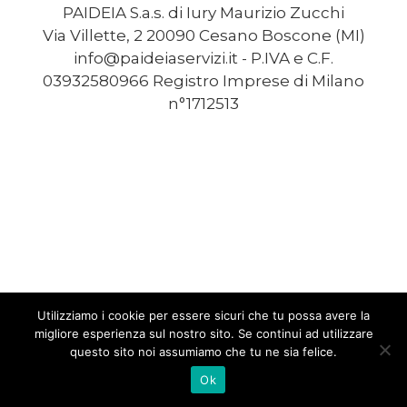
PAIDEIA S.a.s. di Iury Maurizio Zucchi
Via Villette, 2 20090 Cesano Boscone (MI)
info@paideiaservizi.it - P.IVA e C.F.
03932580966 Registro Imprese di Milano
n°1712513
Utilizziamo i cookie per essere sicuri che tu possa avere la
migliore esperienza sul nostro sito. Se continui ad utilizzare
questo sito noi assumiamo che tu ne sia felice.
Ok