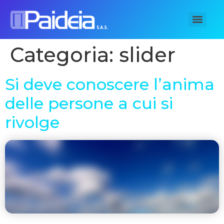
Categoria:
slider
Si deve conoscere l’anima
delle persone a cui si
rivolge